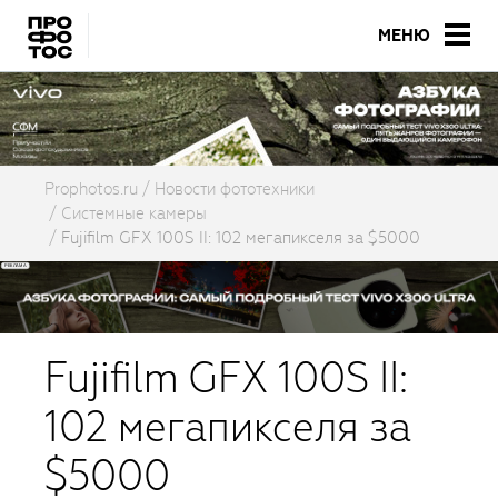
МЕНЮ
Prophotos.ru
Новости фототехники
Системные камеры
Fujifilm GFX 100S II: 102 мегапикселя за $5000
Fujifilm GFX 100S II:
102 мегапикселя за
$5000