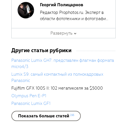
Георгий Полицарнов
Редактор Prophotos.ru. Эксперт в
области фототехники и фотографии,
занимается тестированием
фотооборудования с 2007 года.
Развернуть
Является автором ряда обучающих
курсов в
Fotoshkola.net
.
Другие статьи рубрики
Panasonic Lumix GH7: представлен флагман формата
micro4/3
Lumix S9: самый компактный из полнокадровых
Panasonic
Fujifilm GFX 100S II: 102 мегапикселя за $5000
Olympus Pen E-P1
Panasonic Lumix GF1
Показать больше статей
295