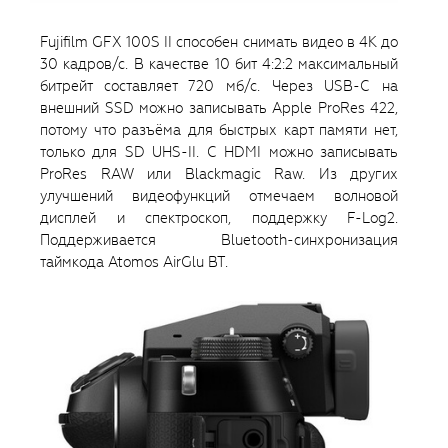
Fujifilm GFX 100S II способен снимать видео в 4K до
30 кадров/с. В качестве 10 бит 4:2:2 максимальный
битрейт составляет 720 мб/с. Через USB-C на
внешний SSD можно записывать Apple ProRes 422,
потому что разъёма для быстрых карт памяти нет,
только для SD UHS-II. С HDMI можно записывать
ProRes RAW или Blackmagic Raw. Из других
улучшений видеофункций отмечаем волновой
дисплей и спектроскоп, поддержку F-Log2.
Поддерживается Bluetooth-синхронизация
таймкода Atomos AirGlu BT.