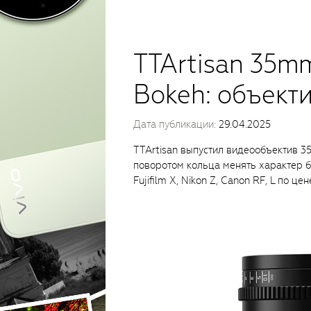
TTArtisan 35mm
Bokeh: объект
Дата публикации:
29.04.2025
TTArtisan выпустил видеообъектив 35
поворотом кольца менять характер бо
Fujifilm X, Nikon Z, Canon RF, L по це