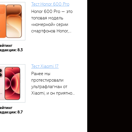
Тест Honor 600 Pro
Honor 600 Pro — это
топовая модель
«номерной» серии
смартфонов Honor,...
ейтинг
едакции: 8.3
Тест Xiaomi 17
Ранее мы
протестировали
ультрафлагман от
Xiaomi, и он приятно
удивил своими...
ейтинг
едакции: 8.7