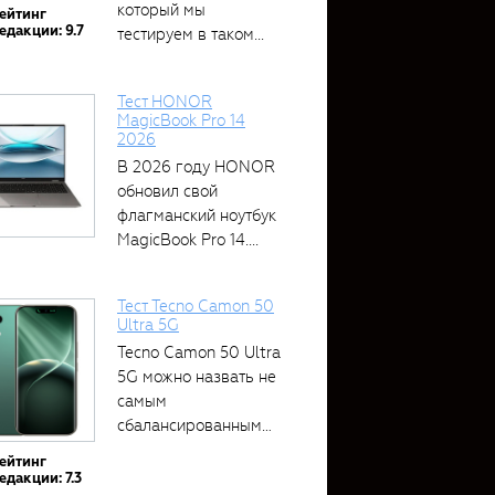
который мы
ейтинг
едакции: 9.7
тестируем в таком...
Тест HONOR
MagicBook Pro 14
2026
В 2026 году HONOR
обновил свой
флагманский ноутбук
MagicBook Pro 14....
Тест Tecno Camon 50
Ultra 5G
Tecno Camon 50 Ultra
5G можно назвать не
самым
сбалансированным
устройством....
ейтинг
едакции: 7.3