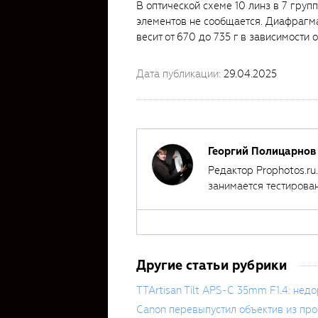
В оптической схеме 10 линз в 7 гру
элементов не сообщается. Диафрагма 
весит от 670 до 735 г в зависимости 
Дата публикации:
29.04.2025
Георгий Полицарнов
Редактор Prophotos.ru
занимается тестирова
автором ряда обучаю
Другие статьи рубрики
TTArtisan Tilt APS-C 35mm F1.4: нед
Canon перевыпустил объектив из пр