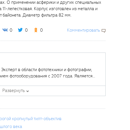
ппах. О применении асферики и других специальных
11-лепестковая. Корпус изготовлен из металла и
от байонета. Диаметр фильтра 82 мм.
0
0
0
Комментировать
. Эксперт в области фототехники и фотографии,
нием фотооборудования с 2007 года. Является
щих курсов в
Fotoshkola.net
.
Развернуть
орогой кропнутый тилт-объектив
ошлого века