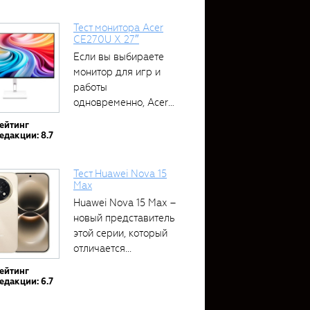
Тест монитора Acer
CE270U X 27″
Если вы выбираете
монитор для игр и
работы
одновременно, Acer
CE270U...
ейтинг
едакции: 8.7
Тест Huawei Nova 15
Max
Huawei Nova 15 Max –
новый представитель
этой серии, который
отличается...
ейтинг
едакции: 6.7