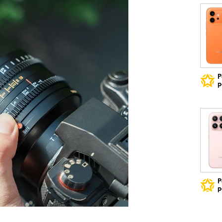
Р
р
Р
р