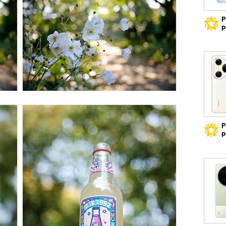
Р
р
Р
р