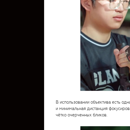
В использовании объектива есть одн
и минимальная дистанция фокусировк
чётко очерченных бликов.