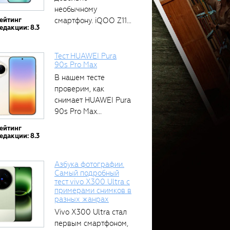
необычному
ейтинг
смартфону. iQOO Z11
едакции: 8.3
оснащён встроенным
аккумулятором...
Тест HUAWEI Pura
90s Pro Max
В нашем тесте
проверим, как
снимает HUAWEI Pura
90s Pro Max...
ейтинг
едакции: 8.3
Азбука фотографии.
Самый подробный
тест vivo X300 Ultra с
примерами снимков в
разных жанрах
Vivo X300 Ultra стал
первым смартфоном,