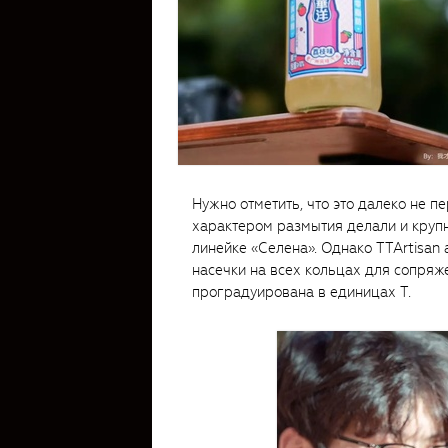
Нужно отметить, что это далеко не 
характером размытия делали и крупн
линейке «Селена». Однако TTArtisan 
насечки на всех кольцах для сопряж
проградуирована в единицах T.