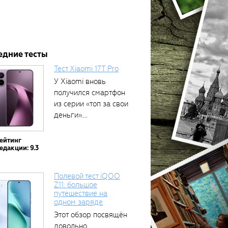
едние тесты
Тест Xiaomi 17T Pro
У Xiaomi вновь
получился смартфон
из серии «топ за свои
деньги»....
ейтинг
едакции: 9.3
Полевой тест iQOO
Z11: большое
путешествие на
одном заряде
Этот обзор посвящён
довольно