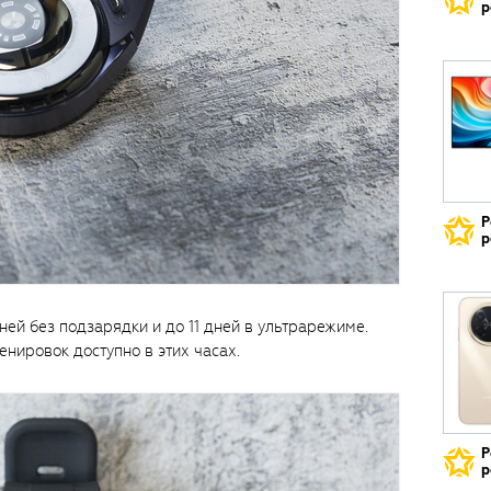
р
Р
р
ней без подзарядки и до 11 дней в ультрарежиме.
нировок доступно в этих часах.
Р
р