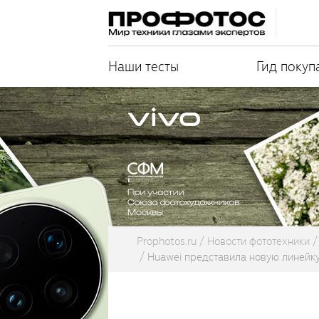
Наши тесты
Гид покуп
Prophotos.ru
Новости фототехники
Huawei представила новую линейку