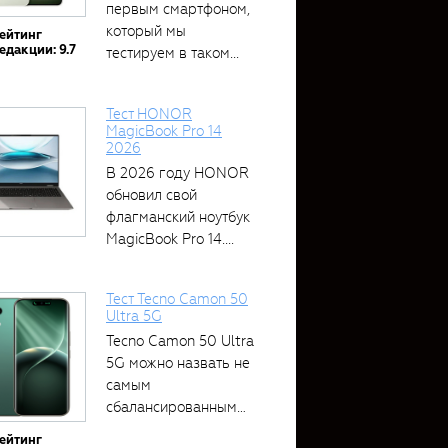
первым смартфоном,
который мы
ейтинг
едакции: 9.7
тестируем в таком...
Тест HONOR
MagicBook Pro 14
2026
В 2026 году HONOR
обновил свой
флагманский ноутбук
MagicBook Pro 14....
Тест Tecno Camon 50
Ultra 5G
Tecno Camon 50 Ultra
5G можно назвать не
самым
сбалансированным
устройством....
ейтинг