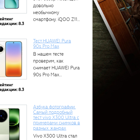
довольно
необычному
ейтинг
смартфону. iQOO Z11
едакции: 8.3
оснащён встроенным
аккумулятором...
Тест HUAWEI Pura
90s Pro Max
В нашем тесте
проверим, как
снимает HUAWEI Pura
90s Pro Max...
ейтинг
едакции: 8.3
Азбука фотографии.
Самый подробный
тест vivo X300 Ultra с
примерами снимков в
разных жанрах
Vivo X300 Ultra стал