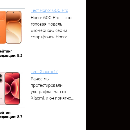
Тест Honor 600 Pro
Honor 600 Pro — это
топовая модель
«номерной» серии
смартфонов Honor,...
ейтинг
едакции: 8.3
Тест Xiaomi 17
Ранее мы
протестировали
ультрафлагман от
Xiaomi, и он приятно
удивил своими...
ейтинг
едакции: 8.7