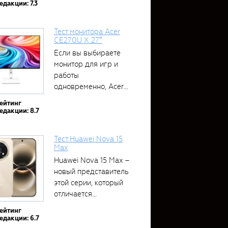
едакции: 7.3
Тест монитора Acer
CE270U X 27″
Если вы выбираете
монитор для игр и
работы
одновременно, Acer
CE270U...
ейтинг
едакции: 8.7
Тест Huawei Nova 15
Max
Huawei Nova 15 Max –
новый представитель
этой серии, который
отличается...
ейтинг
едакции: 6.7