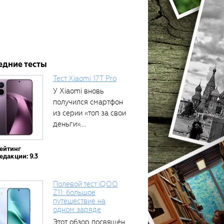
едние тесты
Тест Xiaomi 17T Pro
У Xiaomi вновь
получился смартфон
из серии «топ за свои
деньги»....
ейтинг
едакции: 9.3
Полевой тест iQOO
Z11: большое
путешествие на
одном заряде
Этот обзор посвящён