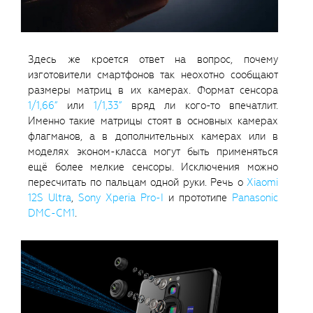
Здесь же кроется ответ на вопрос, почему
изготовители смартфонов так неохотно сообщают
размеры матриц в их камерах. Формат сенсора
1/1,66”
или
1/1,33”
вряд ли кого-то впечатлит.
Именно такие матрицы стоят в основных камерах
флагманов, а в дополнительных камерах или в
моделях эконом-класса могут быть применяться
ещё более мелкие сенсоры. Исключения можно
пересчитать по пальцам одной руки. Речь о
Xiaomi
12S Ultra
,
Sony Xperia Pro-I
и прототипе
Panasonic
DMC-CM1
.