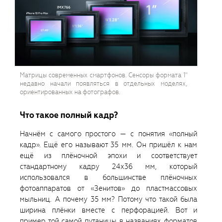
Матрицы современных смартфонов. Сенсоры формата 1"
недавно начали появляться в отдельных моделях,
ориентированных на фотографов.
Что такое полный кадр?
Начнём с самого простого — с понятия «полный
кадр». Ещё его называют 35 мм. Он пришёл к нам
ещё из плёночной эпохи и соответствует
стандартному кадру 24х36 мм, который
использовался в большинстве плёночных
фотоаппаратов от «Зенитов» до пластмассовых
мыльниц. А почему 35 мм? Потому что такой была
ширина плёнки вместе с перфорацией. Вот и
пример той самой путаницы в названиях форматов