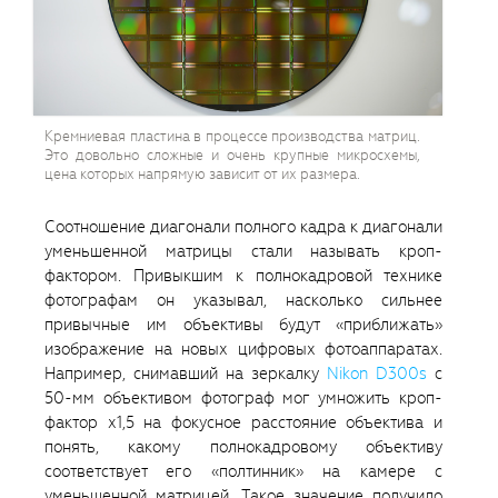
Кремниевая пластина в процессе производства матриц.
Это довольно сложные и очень крупные микросхемы,
цена которых напрямую зависит от их размера.
Соотношение диагонали полного кадра к диагонали
уменьшенной матрицы стали называть кроп-
фактором. Привыкшим к полнокадровой технике
фотографам он указывал, насколько сильнее
привычные им объективы будут «приближать»
изображение на новых цифровых фотоаппаратах.
Например, снимавший на зеркалку
Nikon D300s
c
50-мм объективом фотограф мог умножить кроп-
фактор х1,5 на фокусное расстояние объектива и
понять, какому полнокадровому объективу
соответствует его «полтинник» на камере с
уменьшенной матрицей. Такое значение получило