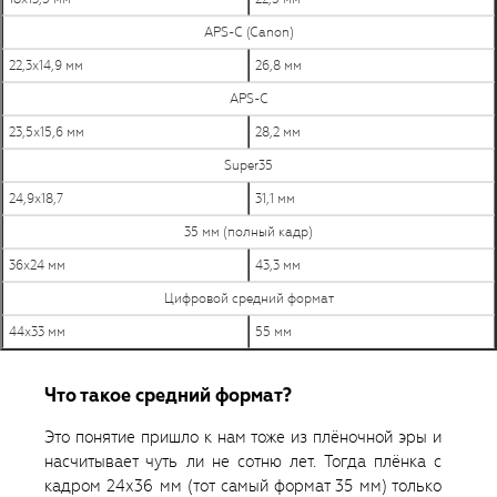
APS-C (Canon)
22,3х14,9 мм
26,8 мм
APS-C
23,5х15,6 мм
28,2 мм
Super35
24,9х18,7
31,1 мм
35 мм (полный кадр)
36х24 мм
43,3 мм
Цифровой средний формат
44х33 мм
55 мм
Что такое средний формат?
Это понятие пришло к нам тоже из плёночной эры и
насчитывает чуть ли не сотню лет. Тогда плёнка с
кадром 24х36 мм (тот самый формат 35 мм) только